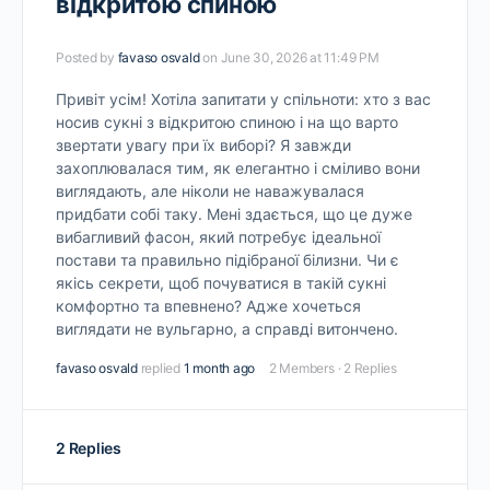
відкритою спиною
Posted by
favaso osvald
on June 30, 2026 at 11:49 PM
Привіт усім! Хотіла запитати у спільноти: хто з вас
носив сукні з відкритою спиною і на що варто
звертати увагу при їх виборі? Я завжди
захоплювалася тим, як елегантно і сміливо вони
виглядають, але ніколи не наважувалася
придбати собі таку. Мені здається, що це дуже
вибагливий фасон, який потребує ідеальної
постави та правильно підібраної білизни. Чи є
якісь секрети, щоб почуватися в такій сукні
комфортно та впевнено? Адже хочеться
виглядати не вульгарно, а справді витончено.
favaso osvald
replied
1 month ago
2 Members
·
2 Replies
2 Replies