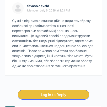
favaso osvald
Member
July 6, 2026 at 8:21 PM
Сукні з відкритою спиною дійсно додають образу
особливої привабливості та жіночності,
перетворюючи звичайний фасон на щось
вишукане. Це чудовий спосіб продемонструвати
елегантність без надмірної відвертості, адже саме
спина часто залишається недооціненою зоною для
акцентів. Проте важливо пам’ятати про баланс:
якщо спина відкрита, інші частини тіла мають бути
більш стриманими, аби зберегти гармонію образу.
Адже це про створення загального враження.
Log In to Reply