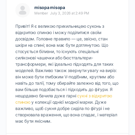
misopa misopa
Member
July 3, 2026 at 2:49 PM
Привіт! Я є великою прихильницею суконь з
відкритою спиною і можу поділитися своїм
досвідом. Головне правило — це, звісно, стан
шкіри на спині; вона має бути доглянутою. Що
стосується білизни, то існують спеціальні
силіконові чашечки або бюстгальтери-
трансформери, які ідеально підходять для таких
моделей. Важливо також звернути увагу на виріз:
він може бути глибоким V-подібним, круглим або
навіть до талії, тому обирайте залежно від того, що
вам більше подобається і підходить до фігури. Я
нещодавно бачила дуже гарні
сукні з відкритою
спиною
у колекції однієї модної марки. Дуже
важливо, щоб сукня добре сиділа по фігурі і не
створювала враження, що вона спадає, і матеріал
має бути якісним.