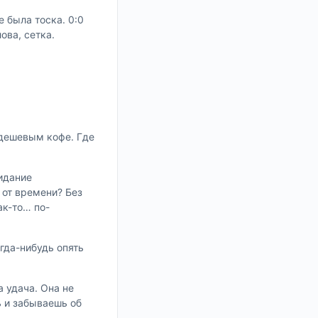
 была тоска. 0:0
ова, сетка.
 дешевым кофе. Где
жидание
 от времени? Без
ак-то… по-
гда-нибудь опять
а удача. Она не
ь и забываешь об