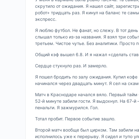
скрутило от ожидания. Я нашел сайт, зарегистри
робот» тридцать раз. Я кинул на баланс те сам
экспресс.
Я люблю футбол. Не фанат, но слежу. В тот ден
слышал только из-за названия. Я взял три собы
третьем. Чистое чутье. Без аналитики. Просто 
Общий кэф вышел 6.8. И я нажал «сделать став
Сердце стукнуло раз. И замерло.
Я пошел бродить по залу ожидания. Купил кофе
начинался через двадцать минут. Я сел на скаме
Матч в Краснодаре начался вяло. Первый тайм 
52-й минуте забили гости. Я выдохнул. На 67-й 
пенальти. Я зажмурился. Гол.
Тотал пробит. Первое событие зашло.
Второй матч вообще был цирком. Там забили на 
исполнилось уже к перерыву. Я сидел и тупо ул