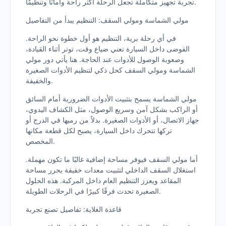
تجربة تجهيز متكاملة تجعل الرحلة أكثر راحة وأمانًا وتنظيمًا.
مولي الشماسة ومولي السقف: التنظيم يبدأ من التفاصيل
في أي رحلة برية، التنظيم هو أول خطوة نحو الراحة.
الفوضى داخل السيارة تعني ضياع وقت، توتر أثناء القيادة،
وصعوبة الوصول للأدوات عند الحاجة. هنا يأتي دور مولي
الشماسة ومولي السقف كحل ذكي لتنظيم الأدوات الصغيرة
والخفيفة.
مولي الشماسة يسمح بتثبيت الأدوات الضرورية أمام السائق
أو الراكب بشكل آمن وسريع الوصول، مثل الكشاف اليدوي،
جهاز الاتصال، أو الأدوات الصغيرة. بدلاً من رميها في الدرج أو
تركها تتحرك داخل السيارة، يصبح لكل قطعة مكانها
المخصص.
أما مولي السقف فيوفر مساحة إضافية غالبًا ما تكون مهملة.
استغلال السقف الداخلي لتثبيت معدات خفيفة يحرر مساحة
المقاعد ويعزز التنظيم العام داخل المركبة. هذه الحلول
الصغيرة تحدث فرقًا كبيرًا في الرحلات الطويلة.
قاعدة الغلاية: تفاصيل تصنع تجربة