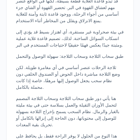
قد تبدو قاعدة الغلاية قطعة بسيطة، لكنها في الواقع عنصر
مهم لعشاق القهوة في البر. تحضير القهوة أو الشاي جزء
أساسي من أجواء الرحلة، ووجود قاعدة ثابتة وآمنة للغلاية
يمنع الانزلاق ويقلل من المخاطر أثناء الاستخدام.
في بيئة صحراوية غير مستقرة، أي اهتزاز بسيط قد يؤدي إلى
انسكاب السوائل الساخنة. لذلك، تصميم قاعدة غلاية عملية
ومثبتة جيدًا يعكس فهمًا حقيقيًا لاحتياجات المستخدم في البر.
طبق سحاب الثلاجة وسحاب الثلاجة: سهولة الوصول والتحمل
ثلاجة الرحلات عنصر أساسي في أي مغامرة طويلة. لكن
وضع الثلاجة مباشرة داخل الحوض أو الصندوق الخلفي دون
نظام سحب يجعل الوصول إليها مرهقًا، خاصة إذا كانت
محملة بالكامل.
هنا يأتي دور طبق سحاب الثلاجة وسحاب الثلاجة المصمم
لتحمل الأوزان الثقيلة والعمل بسلاسة حتى في بيئة مليئة
بالغبار والرمال. نظام السحب يسمح بإخراج الثلاجة بسهولة
للوصول إلى محتوياتها، دون الحاجة إلى إنزالها بالكامل أو
تحريك بقية المعدات.
هذا النوع من الحلول لا يوفر الراحة فقط، بل يحافظ على