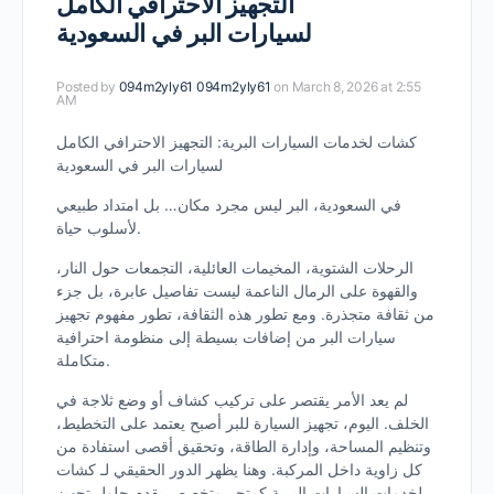
التجهيز الاحترافي الكامل
لسيارات البر في السعودية
Posted by
094m2yly61 094m2yly61
on March 8, 2026 at 2:55
AM
كشات لخدمات السيارات البرية: التجهيز الاحترافي الكامل
لسيارات البر في السعودية
في السعودية، البر ليس مجرد مكان… بل امتداد طبيعي
لأسلوب حياة.
الرحلات الشتوية، المخيمات العائلية، التجمعات حول النار،
والقهوة على الرمال الناعمة ليست تفاصيل عابرة، بل جزء
من ثقافة متجذرة. ومع تطور هذه الثقافة، تطور مفهوم تجهيز
سيارات البر من إضافات بسيطة إلى منظومة احترافية
متكاملة.
لم يعد الأمر يقتصر على تركيب كشاف أو وضع ثلاجة في
الخلف. اليوم، تجهيز السيارة للبر أصبح يعتمد على التخطيط،
وتنظيم المساحة، وإدارة الطاقة، وتحقيق أقصى استفادة من
كل زاوية داخل المركبة. وهنا يظهر الدور الحقيقي لـ كشات
لخدمات السيارات البرية كمتجر متخصص يقدم حلول تجهيز