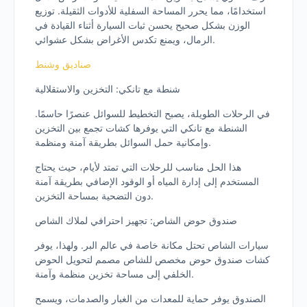
استخدامًا، مما يحرر المساحة السفلية للأدوات الثقيلة. توزيع
الوزن بشكل صحيح يحسن ثبات السيارة أثناء القيادة في
الرمال، ويمنع تكدس الأغراض بشكل عشوائي.
صناديق وشنط
شنطة مع تانكي: التخزين والاستقلالية
في الرحلات الطويلة، يصبح التخطيط للسوائل عنصرًا حاسمًا.
الشنطة مع تانكي التي يوفرها كشات تجمع بين التخزين
وإمكانية حمل السوائل بطريقة آمنة ومنظمة.
هذا الحل مناسب للرحلات التي تمتد لأيام، حيث يحتاج
المستخدم إلى إدارة المياه أو الوقود الإضافي بطريقة آمنة
دون التضحية بمساحة التخزين.
صندوق حوض الشاص: تجهيز احترافي لملاك الشاص
سيارات الشاص تحتل مكانة خاصة في عالم البر. ولهذا، يوفر
كشات صندوق حوض مخصص للشاص مصمم لتحويل الحوض
الخلفي إلى مساحة تخزين منظمة وآمنة.
الصندوق يوفر حماية للمعدات من الغبار والصدمات، ويسمح