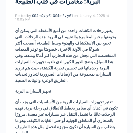
البرية: مغامرات في قلب الطبيعة
Posted by
094m2yly61 094m2yly61
on January 4, 2026 at
10:02 PM
يعتبر رحلات الكشات واحدة من أمتع الأنشطة التي يمكن أن
يخوضها محبو المغامرة والتخييم في البرية. هذه الرحلات، التي
تجمع بين الاستكشاف والهدوء وسط الطبيعة، أصبحت أكثر
شيوعًا في الآونة الأخيرة، خصوصًا مع توفر المعدات
المتخصصة التي تجعل من هذه التجارب أكثر أمانًا ومتعة. وفي
هذا السياق، يتضح الدور الكبير الذي تلعبه تجهيزات السيارات
البرية وخدماتها في تحسين تجربة الكشتة، حيث يتم تزويد
السيارات بمجموعة من الإضافات الضرورية لتجاوز تحديات
الطريق الوعرة والبيئات الصعبة.
تجهيز السيارات البرية
تعتبر تجهيزات السيارات البرية من الأساسيات التي يجب أن
تكون في أذهان أي مغامر يخطط للانطلاق في رحلة برية. فهذه
الرحلات غالبًا ما تشمل التنقل عبر مسارات غير معبدة، مرورًا
بالصحارى أو المناطق الجبلية أو حتى الغابات الكثيفة، وهو ما
يتطلب من السيارة أن تكون مجهزة لتحمل مثل هذه الظروف
القاسية.