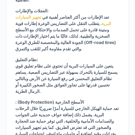
العجلات والإطارات:
تعد الإطارات من أكثر العناصر أهمية في
تجهيز السيارات
البرية
. يتطلب التنقل على التضاريس الوعرة إطارات قوية
ومتينة قادرة على تحمل الصدمات والاحتكاك مع الأسطح
الصخرية والطينية. لذلك، غالبًا ما يتم اختيار الإطارات ذات
الجودة العالية والمخصصة للطرق الوعرة (Off-road tires)
والتي تقدم مقاومة أكبر للثقب والتمزق.
نظام التعليق:
يتعين على السيارات البرية أن تحتوي على نظام تعليق قوي
يسمح للسيارة بالتحرك بسهولة عبر التضاريس الصعبة. يساهم
نظام التعليق المحسن في رفع السيارة عن الأرض وبالتالي
تحسين قدرتها على تجاوز العوائق مثل الصخور الكبيرة أو
الرمال الطرية.
: (Body Protection) الأسطح الخارجية
تعد حماية الهيكل الخارجي للسيارة أمرًا ضروريًا خلال الرحلات
البرية. يشمل ذلك إضافة حواف حديدية على الجوانب
والصدامات الأمامية والخلفية، التي توفر حماية ضد الحجارة
والصخور التي قد تعترض الطريق. كما يتم تجهيز السيارات
بخزانات وقود إضافية أو حاويات ماء لتوفير احتياجات السيارة