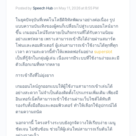
Posted by
Speech Hub
on May 11, 2026 at 8:55 PM
ในยุคปัจจุบันที่เทคโนโลยีดิจิทัลพัฒนาอย่างต่อเนื่อง รูป
แบบความบันเทิงของผู้คนก็เปลี่ยนไปสู่ระบบออนไลน์มาก
ขึ้น เกมออนไลน์จึงกลายเป็นกิจกรรมที่ได้รับความนิยม
อย่างแพร่หลาย เพราะสามารถเข้าถึงได้ง่ายผ่านสมาร์ต
โฟนและคอมพิวเตอร์ ผู้เล่นสามารถเข้าใช้งานได้ทุกที่ทุก
เวลา ความสะดวกนี้ทำให้แพลตฟอร์มอย่าง
superslot
เป็นที่รู้จักในกลุ่มผู้เล่น เนื่องจากมีระบบที่ใช้งานง่ายและมี
ตัวเลือกเกมที่หลากหลาย
การเข้าถึงที่ไม่ยุ่งยาก
เกมออนไลน์ถูกออกแบบให้ผู้ใช้งานสามารถเข้าเล่นได้
อย่างสะดวก ไม่จำเป็นต้องติดตั้งโปรแกรมเพิ่มเติม เพียงมี
อินเทอร์เน็ตก็สามารถเข้าใช้งานผ่านเว็บไซต์ได้ทันที
รองรับทั้งมือถือและคอมพิวเตอร์ ทำให้เลือกใช้อุปกรณ์ได้
ตามความถนัด
นอกจากนี้ โครงสร้างระบบยังถูกจัดวางให้เรียบง่าย เมนู
ชัดเจน ไม่ซับซ้อน ช่วยให้ผู้เล่นใหม่สามารถเริ่มต้นได้
อย่างรวดเร็ว