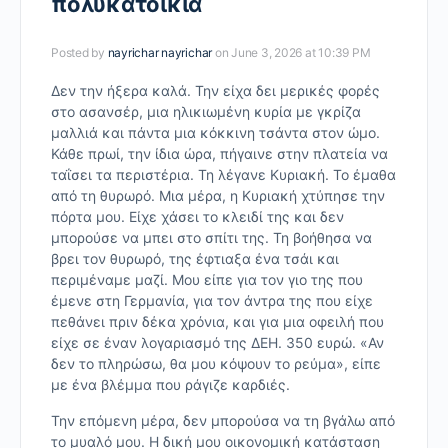
πολυκατοικία
Posted by
nayrichar nayrichar
on June 3, 2026 at 10:39 PM
Δεν την ήξερα καλά. Την είχα δει μερικές φορές
στο ασανσέρ, μια ηλικιωμένη κυρία με γκρίζα
μαλλιά και πάντα μια κόκκινη τσάντα στον ώμο.
Κάθε πρωί, την ίδια ώρα, πήγαινε στην πλατεία να
ταΐσει τα περιστέρια. Τη λέγανε Κυριακή. Το έμαθα
από τη θυρωρό. Μια μέρα, η Κυριακή χτύπησε την
πόρτα μου. Είχε χάσει το κλειδί της και δεν
μπορούσε να μπει στο σπίτι της. Τη βοήθησα να
βρει τον θυρωρό, της έφτιαξα ένα τσάι και
περιμέναμε μαζί. Μου είπε για τον γιο της που
έμενε στη Γερμανία, για τον άντρα της που είχε
πεθάνει πριν δέκα χρόνια, και για μια οφειλή που
είχε σε έναν λογαριασμό της ΔΕΗ. 350 ευρώ. «Αν
δεν το πληρώσω, θα μου κόψουν το ρεύμα», είπε
με ένα βλέμμα που ράγιζε καρδιές.
Την επόμενη μέρα, δεν μπορούσα να τη βγάλω από
το μυαλό μου. Η δική μου οικονομική κατάσταση