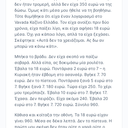
δεν ήταν τρομερή, αλλά δεν είχα 350 ευρώ να της
δώσω. Όμως κάτι μέσα μου ήθελε να τη βοηθήσω.
Τότε θυμήθηκα ότι είχα έναν λογαριασμό στο
Vavada Καζίνο Ελλάδα. Τον είχα ανοίξει πριν δύο
χρόνια, είχα παίξει λίγο, και είχα αφήσει 18 ευρώ
μέσα. Όχι για κάποιο λόγο, απλά τα είχα ξεχάσει.
Σκέφτηκα: «Αυτά δεν τα χρειάζομαι. Ας δω αν
μπορώ να κάνω κάτι».
Μπήκα το βράδυ. Δεν είχα σκοπό να παίξω
σοβαρά. Αλλά είπα, ας δοκιμάσω μία ρουλέτα.
Έβαλα τα 18 ευρώ. Ποντάρισα 2 ευρώ στο 7 – η
Κυριακή ήταν έβδομη στο ασανσέρ. Βγήκε 7. 70
ευρώ. Δεν το πίστευα. Ποντάρισα ξανά 5 ευρώ στο
7. Βγήκε ξανά 7. 180 ευρώ. Τώρα είχα 250. Το χέρι
μου τρεμόπαιζε. Έβαλα 10 ευρώ στο 7. Βγήκε 17.
Έχασα. Δεν πειράζει. Είχα ακόμα 240. Έβαλα 20
ευρώ στο 7. Βγήκε 7. 720 ευρώ. Σύνολο 960.
Κάθισα και κοίταξα την οθόνη. Τα 18 ευρώ είχαν
γίνει 960. Μέσα σε δέκα λεπτά. Δεν το πίστευα. Η
πρώτη μου σκέψη δεν ήταν ούτε η χαρά ούτε ο