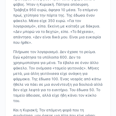
φόβος. Ήταν η Κυριακή. Πάτησα απόσυρση.
Τράβηξα 950 ευρώ, άφησα 10 μέσα. Το επόμενο
πρωί, χτύπησα την πόρτα της. Της έδωσα έναν
φάκελο. Μέσα είχε 350 ευρώ. «Για τον
λογαριασμό», είπα. Εκείνη με κοίταξε με δάκρυα.
«Δεν μπορώ να το δεχτώ», είπε. «Το δέχεσαι»,
απάντησα. «Δεν είναι δικά μου. Είναι μια ευκαιρία
που ήρθε».
Πλήρωσε τον λογαριασμό. Δεν έχασε το ρεύμα.
Εγώ κράτησα τα υπόλοιπα 600. Δεν τα
χρησιμοποίησα για μένα. Τα έβαλα σε έναν άλλο
φάκελο. Τον ονόμασα «ταμείο γειτονιάς». Μήνες
μετά, μια άλλη γειτόνισσα είχε ανάγκη για
φάρμακα. Της έδωσα 100. Ένας νεαρός από κάτω
ήθελε να πάει σε μια συνέντευξη για δουλειά αλλά
δεν είχε λεφτά για το εισιτήριο. Του έδωσα 50. Το
ταμείο άδειασε, αλλά είχε ήδη κάνει τον κύκλο
του.
Και η Κυριακή; Την επόμενη φορά που τη
συνάντησα, μου έφερε μια πίτα που είχε ψήσει.