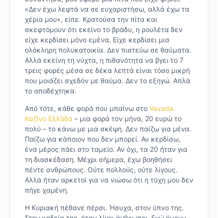
«Δεν έχω λεφτά να σε ευχαριστήσω, αλλά έχω τα
χέρια μου», είπε. Κρατούσα την πίτα και
σκεφτόμουν ότι εκείνο το βράδυ, η ρουλέτα δεν
είχε κερδίσει μόνο εμένα. Είχε κερδίσει μια
ολόκληρη πολυκατοικία. Δεν πιστεύω σε θαύματα.
Αλλά εκείνη τη νύχτα, η πιθανότητα να βγει το 7
τρεις φορές μέσα σε δέκα λεπτά είναι τόσο μικρή
που μοιάζει σχεδόν με θαύμα. Δεν το εξηγώ. Απλά
το αποδέχτηκα.
Από τότε, κάθε φορά που μπαίνω στο
Vavada
Καζίνο Ελλάδα
– μια φορά τον μήνα, 20 ευρώ το
πολύ – το κάνω με μια σκέψη. Δεν παίζω για μένα.
Παίζω για κάποιον που δεν μπορεί. Αν κερδίσω,
ένα μέρος πάει στο ταμείο. Αν όχι, τα 20 ήταν για
τη διασκέδαση. Μέχρι σήμερα, έχω βοηθήσει
πέντε ανθρώπους. Ούτε πολλούς, ούτε λίγους.
Αλλά ήταν αρκετοί για να νιώσω ότι η τύχη μου δεν
πήγε χαμένη.
Η Κυριακή πέθανε πέρσι. Ήσυχα, στον ύπνο της.
Στην κηδεία της, ήταν λίγοι άνθρωποι. Εγώ ήμουν