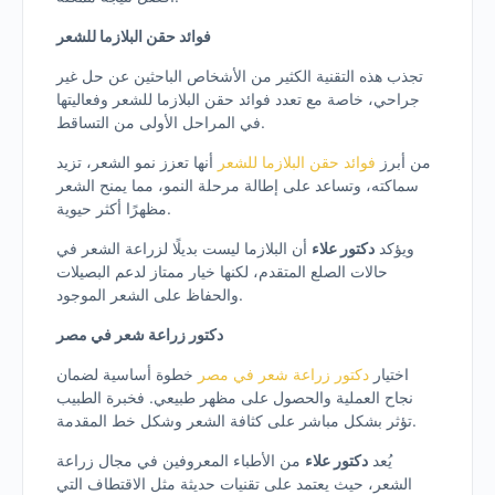
فوائد حقن البلازما للشعر
تجذب هذه التقنية الكثير من الأشخاص الباحثين عن حل غير
جراحي، خاصة مع تعدد فوائد حقن البلازما للشعر وفعاليتها
في المراحل الأولى من التساقط.
من أبرز
فوائد حقن البلازما للشعر
أنها تعزز نمو الشعر، تزيد
سماكته، وتساعد على إطالة مرحلة النمو، مما يمنح الشعر
مظهرًا أكثر حيوية.
ويؤكد
دكتور علاء
أن البلازما ليست بديلًا لزراعة الشعر في
حالات الصلع المتقدم، لكنها خيار ممتاز لدعم البصيلات
والحفاظ على الشعر الموجود.
دكتور زراعة شعر في مصر
اختيار
دكتور زراعة شعر في مصر
خطوة أساسية لضمان
نجاح العملية والحصول على مظهر طبيعي. فخبرة الطبيب
تؤثر بشكل مباشر على كثافة الشعر وشكل خط المقدمة.
يُعد
دكتور علاء
من الأطباء المعروفين في مجال زراعة
الشعر، حيث يعتمد على تقنيات حديثة مثل الاقتطاف التي