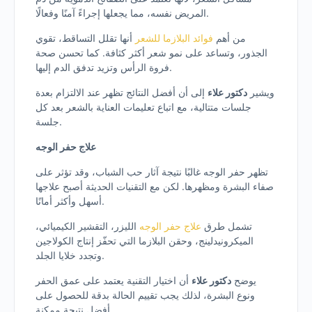
المريض نفسه، مما يجعلها إجراءً آمنًا وفعالًا.
من أهم
فوائد البلازما للشعر
أنها تقلل التساقط، تقوي
الجذور، وتساعد على نمو شعر أكثر كثافة. كما تحسن صحة
فروة الرأس وتزيد تدفق الدم إليها.
ويشير
دكتور علاء
إلى أن أفضل النتائج تظهر عند الالتزام بعدة
جلسات متتالية، مع اتباع تعليمات العناية بالشعر بعد كل
جلسة.
علاج حفر الوجه
تظهر حفر الوجه غالبًا نتيجة آثار حب الشباب، وقد تؤثر على
صفاء البشرة ومظهرها. لكن مع التقنيات الحديثة أصبح علاجها
أسهل وأكثر أمانًا.
تشمل طرق
علاج حفر الوجه
الليزر، التقشير الكيميائي،
الميكرونيدلينج، وحقن البلازما التي تحفّز إنتاج الكولاجين
وتجدد خلايا الجلد.
يوضح
دكتور علاء
أن اختيار التقنية يعتمد على عمق الحفر
ونوع البشرة، لذلك يجب تقييم الحالة بدقة للحصول على
أفضل نتيجة ممكنة.