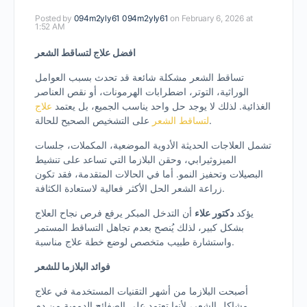
Posted by
094m2yly61 094m2yly61
on February 6, 2026 at
1:52 AM
افضل علاج لتساقط الشعر
تساقط الشعر مشكلة شائعة قد تحدث بسبب العوامل
الوراثية، التوتر، اضطرابات الهرمونات، أو نقص العناصر
الغذائية. لذلك لا يوجد حل واحد يناسب الجميع، بل يعتمد
علاج
على التشخيص الصحيح للحالة.
لتساقط الشعر
تشمل العلاجات الحديثة الأدوية الموضعية، المكملات، جلسات
الميزوثيرابي، وحقن البلازما التي تساعد على تنشيط
البصيلات وتحفيز النمو. أما في الحالات المتقدمة، فقد تكون
زراعة الشعر الحل الأكثر فعالية لاستعادة الكثافة.
يؤكد
دكتور علاء
أن التدخل المبكر يرفع فرص نجاح العلاج
بشكل كبير، لذلك يُنصح بعدم تجاهل التساقط المستمر
واستشارة طبيب متخصص لوضع خطة علاج مناسبة.
فوائد البلازما للشعر
أصبحت البلازما من أشهر التقنيات المستخدمة في علاج
مشاكل الشعر، لأنها تعتمد على الصفائح الدموية من دم