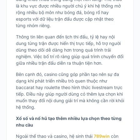
là khu vực được nhiều người chú ý khi hệ thống mở
rộng nhiều bộ môn như bóng đá, bóng rổ hay
esports với dữ liệu trận đấu được cập nhật theo
từng nhóm riêng.
Thông tin liên quan đến lịch thi đấu, tỷ lệ hay nội
dung từng trận được hiển thị trực tiếp, hỗ trợ người
dùng theo dõi dễ dàng hơn trong quá trình trải
nghiệm. Việc bố trí rõ ràng giúp quá trình chuyển đổi
giữa nhiều trận đấu diễn ra thuận tiện hơn.
Bên cạnh đó, casino cũng góp phần tạo nên sự đa
dạng khi phát triển nhiều trò quen thuộc như
baccarat hay roulette theo hình thức livestream trực
tiếp. Điều này giúp người dùng có thêm lựa chọn khi
muốn thay đổi nội dung giải trí mà không cần rời khỏi
hệ thống.
Xổ số và nổ hũ tạo thêm nhiều lựa chọn theo từng
nhu cầu
Ngoài thể thao và casino, hệ sinh thái
789win
còn