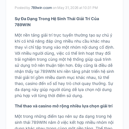
Posted by
789win ccom
on May 31, 2026 at 10:31 PM
Sự Đa Dạng Trong Hệ Sinh Thái Giải Trí Của
789WIN
Một nền tảng giải trí trực tuyến thường tạo sự chú ý
khi có khả năng đáp ứng nhiều nhu cầu khác nhau
thay vì chỉ tập trung vào một nhóm nội dung cố định.
Với nhiều người dùng, việc có thể linh hoạt thay đổi
trải nghiệm trong cùng một hệ thống giúp quá trình
sử dụng trở nên thuận tiện hơn. Đây cũng là điều dễ
nhận thấy tại 789WIN khi nền tảng phát triển hệ sinh
thái giải trí gồm nhiều danh mục khác nhau, từ thể
thao, casino đến xổ số hay trò chơi quay thưởng. Sự
đa dạng này giúp người dùng dễ lựa chọn nội dung
phù hợp với từng thời điểm sử dụng.
Thể thao và casino mở rộng nhiều lựa chọn giải trí
Một trong những điểm tạo nên sự đa dạng trong hệ
sinh thái 789WIN nằm ở việc kết hợp nhiều nhóm nội
dung khác nhau trong cùng một nền tảng. Thể thao