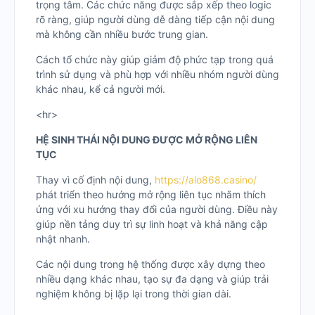
trọng tâm. Các chức năng được sắp xếp theo logic
rõ ràng, giúp người dùng dễ dàng tiếp cận nội dung
mà không cần nhiều bước trung gian.
Cách tổ chức này giúp giảm độ phức tạp trong quá
trình sử dụng và phù hợp với nhiều nhóm người dùng
khác nhau, kể cả người mới.
<hr>
HỆ SINH THÁI NỘI DUNG ĐƯỢC MỞ RỘNG LIÊN
TỤC
Thay vì cố định nội dung,
https://alo868.casino/
phát triển theo hướng mở rộng liên tục nhằm thích
ứng với xu hướng thay đổi của người dùng. Điều này
giúp nền tảng duy trì sự linh hoạt và khả năng cập
nhật nhanh.
Các nội dung trong hệ thống được xây dựng theo
nhiều dạng khác nhau, tạo sự đa dạng và giúp trải
nghiệm không bị lặp lại trong thời gian dài.