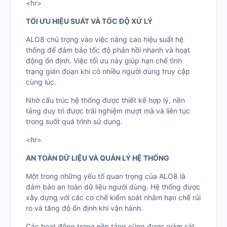
<hr>
TỐI ƯU HIỆU SUẤT VÀ TỐC ĐỘ XỬ LÝ
ALO8 chú trọng vào việc nâng cao hiệu suất hệ
thống để đảm bảo tốc độ phản hồi nhanh và hoạt
động ổn định. Việc tối ưu này giúp hạn chế tình
trạng gián đoạn khi có nhiều người dùng truy cập
cùng lúc.
Nhờ cấu trúc hệ thống được thiết kế hợp lý, nền
tảng duy trì được trải nghiệm mượt mà và liên tục
trong suốt quá trình sử dụng.
<hr>
AN TOÀN DỮ LIỆU VÀ QUẢN LÝ HỆ THỐNG
Một trong những yếu tố quan trọng của ALO8 là
đảm bảo an toàn dữ liệu người dùng. Hệ thống được
xây dựng với các cơ chế kiểm soát nhằm hạn chế rủi
ro và tăng độ ổn định khi vận hành.
Các hoạt động trong nền tảng cũng được giám sát