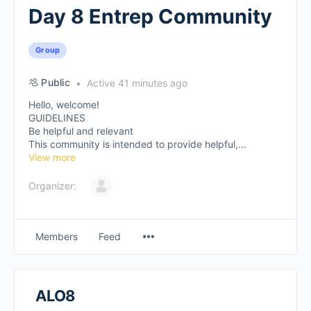
Day 8 Entrep Community
Group
Public
Active 41 minutes ago
Hello, welcome!
GUIDELINES
Be helpful and relevant
This community is intended to provide helpful,...
View more
Organizer:
Members
Feed
ALO8