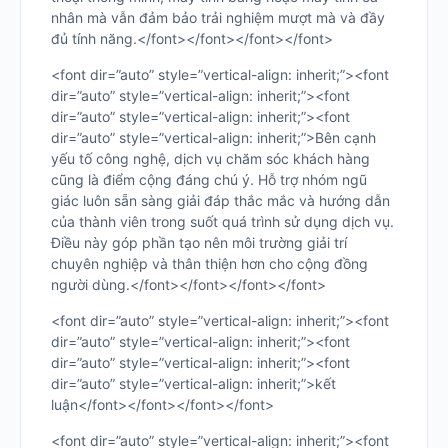
nhân mà vẫn đảm bảo trải nghiệm mượt mà và đầy
đủ tính năng.</font></font></font></font>
<font dir=”auto” style=”vertical-align: inherit;”><font
dir=”auto” style=”vertical-align: inherit;”><font
dir=”auto” style=”vertical-align: inherit;”><font
dir=”auto” style=”vertical-align: inherit;”>Bên cạnh
yếu tố công nghệ, dịch vụ chăm sóc khách hàng
cũng là điểm cộng đáng chú ý. Hỗ trợ nhóm ngũ
giác luôn sẵn sàng giải đáp thắc mắc và hướng dẫn
của thành viên trong suốt quá trình sử dụng dịch vụ.
Điều này góp phần tạo nên môi trường giải trí
chuyên nghiệp và thân thiện hơn cho cộng đồng
người dùng.</font></font></font></font>
<font dir=”auto” style=”vertical-align: inherit;”><font
dir=”auto” style=”vertical-align: inherit;”><font
dir=”auto” style=”vertical-align: inherit;”><font
dir=”auto” style=”vertical-align: inherit;”>kết
luận</font></font></font></font>
<font dir=”auto” style=”vertical-align: inherit;”><font