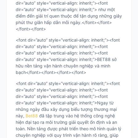
dir=”auto” style=”vertical-align: inherit;”><font
dir=”auto” style=”vertical-align: inherit;”> như một
điểm đến giải trí quen thuộc để tận dụng những giây
phút thư giãn hấp dẫn mỗi ngày.</font></font>
</font></font>
<font dir=”auto” style=”vertical-align: inherit;”><font
dir=”auto” style=”vertical-align: inherit;”><font
dir=”auto” style=”vertical-align: inherit;”><font
dir=”auto” style=”vertical-align: inherit;”>BET88 sở
hữu nền tảng vận hành chuyên nghiệp và minh
bạch</font></font></font></font>
<font dir=”auto” style=”vertical-align: inherit;”><font
dir=”auto” style=”vertical-align: inherit;”><font
dir=”auto” style=”vertical-align: inherit;”><font
dir=”auto” style=”vertical-align: inherit;”>Ngay từ
những ngày đầu xây dựng biểu tượng thương mại
này,
Bet88
đã tập trung vào hệ thống công nghệ
hiện đại tạo ra môi trường giải quyết ổn định và an
toàn. Nền tảng được phát triển theo mô hình quản lý
chuyên nghiệp với quy trình vận hành rõ ràng, giúp