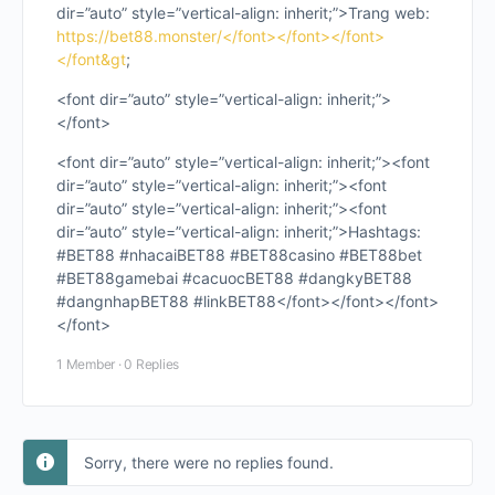
dir=”auto” style=”vertical-align: inherit;”>Trang web:
https://bet88.monster/</font></font></font>
</font&gt
;
<font dir=”auto” style=”vertical-align: inherit;”>
</font>
<font dir=”auto” style=”vertical-align: inherit;”><font
dir=”auto” style=”vertical-align: inherit;”><font
dir=”auto” style=”vertical-align: inherit;”><font
dir=”auto” style=”vertical-align: inherit;”>Hashtags:
#BET88 #nhacaiBET88 #BET88casino #BET88bet
#BET88gamebai #cacuocBET88 #dangkyBET88
#dangnhapBET88 #linkBET88</font></font></font>
</font>
1 Member
·
0 Replies
Sorry, there were no replies found.