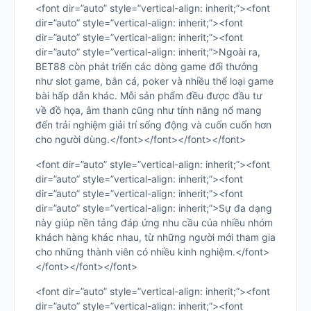
<font dir=”auto” style=”vertical-align: inherit;”><font
dir=”auto” style=”vertical-align: inherit;”><font
dir=”auto” style=”vertical-align: inherit;”><font
dir=”auto” style=”vertical-align: inherit;”>Ngoài ra,
BET88 còn phát triển các dòng game đổi thưởng
như slot game, bắn cá, poker và nhiều thể loại game
bài hấp dẫn khác. Mỗi sản phẩm đều được đầu tư
về đồ họa, âm thanh cũng như tính năng nổ mang
đến trải nghiệm giải trí sống động và cuốn cuốn hơn
cho người dùng.</font></font></font></font>
<font dir=”auto” style=”vertical-align: inherit;”><font
dir=”auto” style=”vertical-align: inherit;”><font
dir=”auto” style=”vertical-align: inherit;”><font
dir=”auto” style=”vertical-align: inherit;”>Sự đa dạng
này giúp nền tảng đáp ứng nhu cầu của nhiều nhóm
khách hàng khác nhau, từ những người mới tham gia
cho những thành viên có nhiều kinh nghiệm.</font>
</font></font></font>
<font dir=”auto” style=”vertical-align: inherit;”><font
dir=”auto” style=”vertical-align: inherit;”><font