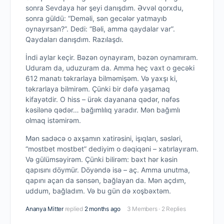
sonra Sevdaya hər şeyi danışdım. Əvvəl qorxdu,
sonra güldü: “Deməli, sən gecələr yatmayıb
oynayırsan?”. Dedi: “Bəli, amma qaydalar var”.
Qaydaları danışdım. Razılaşdı.
İndi aylar keçir. Bəzən oynayıram, bəzən oynamıram.
Uduram da, uduzuram da. Amma heç vaxt o gecəki
612 manatı təkrarlaya bilməmişəm. Və yaxşı ki,
təkrarlaya bilmirəm. Çünki bir dəfə yaşamaq
kifayətdir. O hiss – ürək dayanana qədər, nəfəs
kəsilənə qədər… bağımlılıq yaradır. Mən bağımlı
olmaq istəmirəm.
Mən sadəcə o axşamın xatirəsini, işıqları, səsləri,
“mostbet mostbet” dediyim o dəqiqəni – xatırlayıram.
Və gülümsəyirəm. Çünki bilirəm: bəxt hər kəsin
qapısını döymür. Döyəndə isə – aç. Amma unutma,
qapını açan da sənsən, bağlayan da. Mən açdım,
uddum, bağladım. Və bu gün də xoşbəxtəm.
Ananya Mitter
replied
2 months ago
3 Members
·
2 Replies