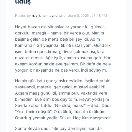
uduş
Posted by
nayrichar nayrichar
on June 8, 2026 at 7:48 PM
Həyat bəzən elə situasiyalar yaradır ki, gülməli,
qorxulu, maraqlı – hamısı bir yerdə olur. Mənim
başıma gələn də məhz belə bir şey idi. Adım
Kamrandır. 34 yaşında, tikinti ustasıyam. Gündəlik
işim: beton qarışdırmaq, divar çəkmək, işçilərə
nəzarət etmək. Ağır işdir, amma xoşuma gəlir. Hər
axşam yorğun halda evə gəlirəm. Bir dəfə də belə
yorğun bir axşamda nə baş verdi, indi söyləyim.
Həmin gün işdə çox şanslı deyildim. İşçilərdən biri
xəstələndi, material gec gəldi, müştəri əsəbi idi.
Axşam maaş günü idi, amma pulu vaxtında verə
bilmədim. Evə əlim boş qayıtdım. Həyat yoldaşım
Sevda xəbər tutdu. “Nə oldu, maaş?” – dedi. Dedi:
“Yox, təxirə düşdü”. O üzüldü, mən də üzüldüm.
Oturduq yemək yedik. Sükut. Heç kim danışmırdı.
Sonra Sevda dedi: “Bir çay dəmləyim, sən də