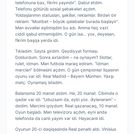
telefonuna bax, fikrini yayındır”. Qəbul etdim.
Telefonu götürüb sosial şəbəkələri açdım.
Yoldaşlarımın statusları, şəkillər, reklamlar. Birdən bir
reklam: “Mostbet – böyük qələbələr burada başlayır”.
Mən əvvəllər eşitmişdim bu adı. Amma heç vaxt
ciddi qəbul etməmişdim. O gün isə… yox, deyəsən,
fikrim başqa yerdə idi.
Tıkladım. Sayta girdim. Qeydiyyat forması.
Doldurdum. Sonra axtardım – nə oynayım? Slotlar,
rulet, idman. Mən futbola maraq edirəm. “İdman
mərcləri” bölməsini açdım. O gün çempionlar liqasının
oyunu var idi: Real Madrid – Bayern Münhen. Yaxşı
matç. Oynamaq istədim.
Balansıma 20 manat atdım. Hə, 20 manat. Cibimdə o
qədər var idi. “Uduzsam da, eybi yox. Əylənərəm” –
dedim. Mərcimi qoydum: Real qazanacaq, 10 manat.
Oyun başladı. Mən televizoru açdım, eyni anda
telefonda da canlı yayım var idi. Həyəcanlı idi.
Oyunun 20-ci dəqiqəsində Real penalti aldı. Vinisius