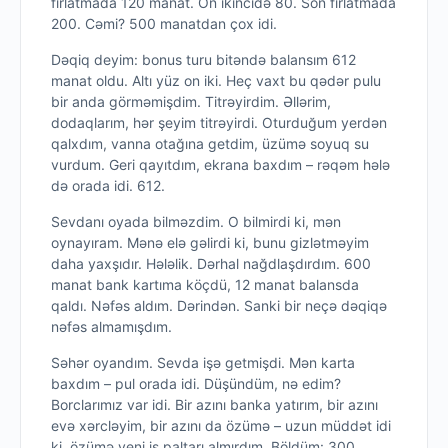
fırlatmada 120 manat. On ikincidə 80. Son fırlatmada
200. Cəmi? 500 manatdan çox idi.
Dəqiq deyim: bonus turu bitəndə balansım 612
manat oldu. Altı yüz on iki. Heç vaxt bu qədər pulu
bir anda görməmişdim. Titrəyirdim. Əllərim,
dodaqlarım, hər şeyim titrəyirdi. Oturduğum yerdən
qalxdım, vanna otağına getdim, üzümə soyuq su
vurdum. Geri qayıtdım, ekrana baxdım – rəqəm hələ
də orada idi. 612.
Sevdanı oyada bilməzdim. O bilmirdi ki, mən
oynayıram. Mənə elə gəlirdi ki, bunu gizlətməyim
daha yaxşıdır. Hələlik. Dərhal nağdlaşdırdım. 600
manat bank kartıma köçdü, 12 manat balansda
qaldı. Nəfəs aldım. Dərindən. Sanki bir neçə dəqiqə
nəfəs almamışdım.
Səhər oyandım. Sevda işə getmişdi. Mən karta
baxdım – pul orada idi. Düşündüm, nə edim?
Borclarımız var idi. Bir azını banka yatırım, bir azını
evə xərcləyim, bir azını da özümə – uzun müddət idi
ki, özümə yeni iş paltarı almırdım. Böldüm: 300