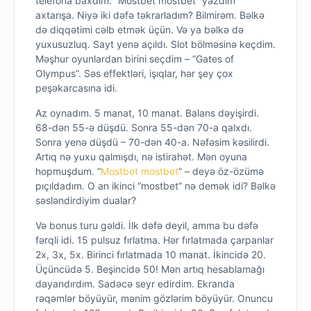
telefona baxdım. “Mostbet mostbet” yazdım
axtarışa. Niyə iki dəfə təkrarladım? Bilmirəm. Bəlkə
də diqqətimi cəlb etmək üçün. Və ya bəlkə də
yuxusuzluq. Sayt yenə açıldı. Slot bölməsinə keçdim.
Məşhur oyunlardan birini seçdim – “Gates of
Olympus”. Səs effektləri, işıqlar, hər şey çox
peşəkarcasına idi.
Az oynadım. 5 manat, 10 manat. Balans dəyişirdi.
68-dən 55-ə düşdü. Sonra 55-dən 70-a qalxdı.
Sonra yenə düşdü – 70-dən 40-a. Nəfəsim kəsilirdi.
Artıq nə yuxu qalmışdı, nə istirahət. Mən oyuna
hopmuşdum. “
Mostbet mostbet
” – deyə öz-özümə
pıçıldadım. O an ikinci “mostbet” nə demək idi? Bəlkə
səsləndirdiyim dualar?
Və bonus turu gəldi. İlk dəfə deyil, amma bu dəfə
fərqli idi. 15 pulsuz fırlatma. Hər fırlatmada çarpanlar
2x, 3x, 5x. Birinci fırlatmada 10 manat. İkincidə 20.
Üçüncüdə 5. Beşincidə 50! Mən artıq hesablamağı
dayandırdım. Sadəcə seyr edirdim. Ekranda
rəqəmlər böyüyür, mənim gözlərim böyüyür. Onuncu