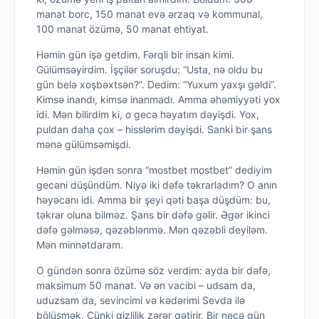
manat borc, 150 manat evə ərzaq və kommunal,
100 manat özümə, 50 manat ehtiyat.
Həmin gün işə getdim. Fərqli bir insan kimi.
Gülümsəyirdim. İşçilər soruşdu: “Usta, nə oldu bu
gün belə xoşbəxtsən?”. Dedim: “Yuxum yaxşı gəldi”.
Kimsə inandı, kimsə inanmadı. Amma əhəmiyyəti yox
idi. Mən bilirdim ki, o gecə həyatım dəyişdi. Yox,
puldan daha çox – hisslərim dəyişdi. Sanki bir şans
mənə gülümsəmişdi.
Həmin gün işdən sonra “mostbet mostbet” dediyim
gecəni düşündüm. Niyə iki dəfə təkrarladım? O anın
həyəcanı idi. Amma bir şeyi qəti başa düşdüm: bu,
təkrar oluna bilməz. Şans bir dəfə gəlir. Əgər ikinci
dəfə gəlməsə, qəzəblənmə. Mən qəzəbli deyiləm.
Mən minnətdaram.
O gündən sonra özümə söz verdim: ayda bir dəfə,
maksimum 50 manat. Və ən vacibi – udsam da,
uduzsam da, sevincimi və kədərimi Sevda ilə
bölüşmək. Çünki gizlilik zərər gətirir. Bir neçə gün