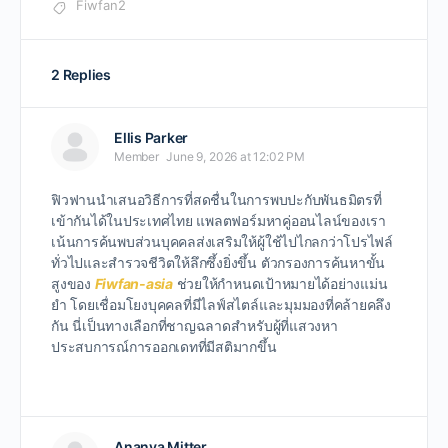
Fiwfan2
2 Replies
Ellis Parker
Member
June 9, 2026 at 12:02 PM
ฟิวฟานนําเสนอวิธีการที่สดชื่นในการพบปะกับพันธมิตรที่
เข้ากันได้ในประเทศไทย แพลตฟอร์มหาคู่ออนไลน์ของเรา
เน้นการค้นพบส่วนบุคคลส่งเสริมให้ผู้ใช้ไปไกลกว่าโปรไฟล์
ทั่วไปและสํารวจชีวิตให้ลึกซึ้งยิ่งขึ้น ตัวกรองการค้นหาขั้น
สูงของ
Fiwfan-asia
ช่วยให้กําหนดเป้าหมายได้อย่างแม่น
ยํา โดยเชื่อมโยงบุคคลที่มีไลฟ์สไตล์และมุมมองที่คล้ายคลึง
กัน นี่เป็นทางเลือกที่ชาญฉลาดสําหรับผู้ที่แสวงหา
ประสบการณ์การออกเดทที่มีสติมากขึ้น
Ananya Mitter