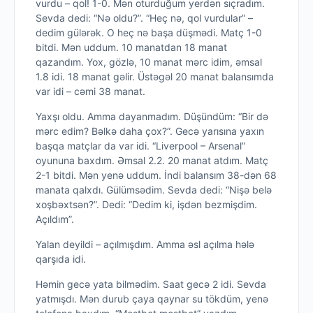
vurdu – qol! 1-0. Mən oturduğum yerdən sıçradım.
Sevda dedi: “Nə oldu?”. “Heç nə, qol vurdular” –
dedim gülərək. O heç nə başa düşmədi. Matç 1-0
bitdi. Mən uddum. 10 manatdan 18 manat
qazandım. Yox, gözlə, 10 manat mərc idim, əmsal
1.8 idi. 18 manat gəlir. Üstəgəl 20 manat balansımda
var idi – cəmi 38 manat.
Yaxşı oldu. Amma dayanmadım. Düşündüm: “Bir də
mərc edim? Bəlkə daha çox?”. Gecə yarısına yaxın
başqa matçlar da var idi. “Liverpool – Arsenal”
oyununa baxdım. Əmsal 2.2. 20 manat atdım. Matç
2-1 bitdi. Mən yenə uddum. İndi balansım 38-dən 68
manata qalxdı. Gülümsədim. Sevda dedi: “Nişə belə
xoşbəxtsən?”. Dedi: “Dedim ki, işdən bezmişdim.
Açıldım”.
Yalan deyildi – açılmışdım. Amma əsl açılma hələ
qarşıda idi.
Həmin gecə yata bilmədim. Saat gecə 2 idi. Sevda
yatmışdı. Mən durub çaya qaynar su tökdüm, yenə