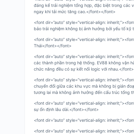
đáng kể trải nghiệm tổng hợp, đặc biệt trong các v
ngay khi tải mức tăng cao.</font></font>
<font dir=”auto” style=”vertical-align: inherit;”><f
bảo trải nghiệm không bị ảnh hưởng bởi yếu tố kỹ 
<font dir=”auto” style=”vertical-align: inherit;”><fo
Thái</font></font>
<font dir=”auto” style=”vertical-align: inherit;”><fo
các thành phần trong hệ thống. EV88 không vận hàn
chức năng đều có sự kết nối logic với nhau.</font
<font dir=”auto” style=”vertical-align: inherit;”><fo
chuyển đổi giữa các khu vực mà không bị gián đoạ
tương lai mà không ảnh hưởng đến cấu trúc tổng t
<font dir=”auto” style=”vertical-align: inherit;”><fo
sự ổn định lâu dài.</font></font>
<font dir=”auto” style=”vertical-align: inherit;”><fon
<font dir=”auto” style=”vertical-align: inherit;”><fo