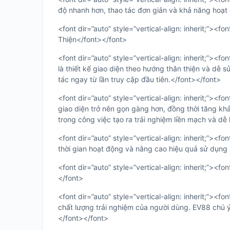
độ nhanh hơn, thao tác đơn giản và khả năng hoạt 
<font dir=”auto” style=”vertical-align: inherit;”><f
Thiện</font></font>
<font dir=”auto” style=”vertical-align: inherit;”><f
là thiết kế giao diện theo hướng thân thiện và dễ
tác ngay từ lần truy cập đầu tiên.</font></font>
<font dir=”auto” style=”vertical-align: inherit;”><f
giao diện trở nên gọn gàng hơn, đồng thời tăng kh
trong công việc tạo ra trải nghiệm liền mạch và dễ
<font dir=”auto” style=”vertical-align: inherit;”><fo
thời gian hoạt động và nâng cao hiệu quả sử dụng
<font dir=”auto” style=”vertical-align: inherit;”><f
</font>
<font dir=”auto” style=”vertical-align: inherit;”><fon
chất lượng trải nghiệm của người dùng. EV88 chú 
</font></font>