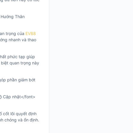
heo Hướng Thân
quan trọng của
EV88
hướng nhanh và thao
 chất phức tạp giúp
 biệt quan trọng này
g góp phần giảm bớt
 độ Cập nhật</font>
ố cốt lõi quyết định
nh chóng và ổn định.