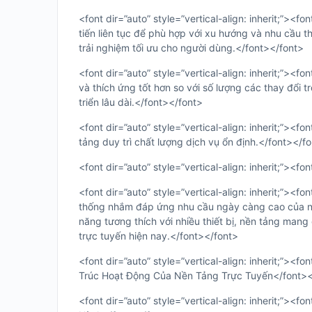
<font dir=”auto” style=”vertical-align: inherit;”><fo
tiến liên tục để phù hợp với xu hướng và nhu cầu t
trải nghiệm tối ưu cho người dùng.</font></font>
<font dir=”auto” style=”vertical-align: inherit;”><fo
và thích ứng tốt hơn so với số lượng các thay đổi 
triển lâu dài.</font></font>
<font dir=”auto” style=”vertical-align: inherit;”><fon
tảng duy trì chất lượng dịch vụ ổn định.</font></f
<font dir=”auto” style=”vertical-align: inherit;”><fon
<font dir=”auto” style=”vertical-align: inherit;”><f
thống nhắm đáp ứng nhu cầu ngày càng cao của ngườ
năng tương thích với nhiều thiết bị, nền tảng mang
trực tuyến hiện nay.</font></font>
<font dir=”auto” style=”vertical-align: inherit;”><fo
Trúc Hoạt Động Của Nền Tảng Trực Tuyến</font><
<font dir=”auto” style=”vertical-align: inherit;”><f