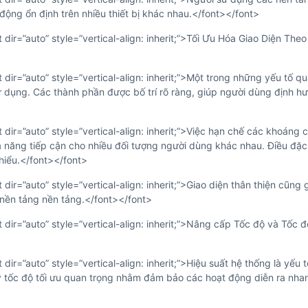
động ổn định trên nhiều thiết bị khác nhau.</font></font>
ont dir=”auto” style=”vertical-align: inherit;”>Tối Ưu Hóa Giao Diện T
ont dir=”auto” style=”vertical-align: inherit;”>Một trong những yếu tố 
 sử dụng. Các thành phần được bố trí rõ ràng, giúp người dùng định 
ont dir=”auto” style=”vertical-align: inherit;”>Việc hạn chế các khoáng
ả năng tiếp cận cho nhiều đối tượng người dùng khác nhau. Điều đặc
 hiểu.</font></font>
nt dir=”auto” style=”vertical-align: inherit;”>Giao diện thân thiện cũn
 nền tảng nền tảng.</font></font>
ont dir=”auto” style=”vertical-align: inherit;”>Nâng cấp Tốc độ và Tốc
t dir=”auto” style=”vertical-align: inherit;”>Hiệu suất hệ thống là yếu t
ý tốc độ tối ưu quan trọng nhằm đảm bảo các hoạt động diễn ra nha