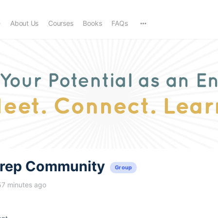
e
About Us
Courses
Books
FAQs
trep Community
Group
57 minutes ago