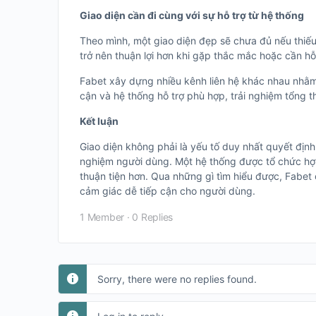
Giao diện cần đi cùng với sự hỗ trợ từ hệ thống
Theo mình, một giao diện đẹp sẽ chưa đủ nếu thiế
trở nên thuận lợi hơn khi gặp thắc mắc hoặc cần hỗ 
Fabet xây dựng nhiều kênh liên hệ khác nhau nhằm 
cận và hệ thống hỗ trợ phù hợp, trải nghiệm tổng t
Kết luận
Giao diện không phải là yếu tố duy nhất quyết địn
nghiệm người dùng. Một hệ thống được tổ chức hợp 
thuận tiện hơn. Qua những gì tìm hiểu được, Fabet
cảm giác dễ tiếp cận cho người dùng.
1 Member
·
0 Replies
Sorry, there were no replies found.