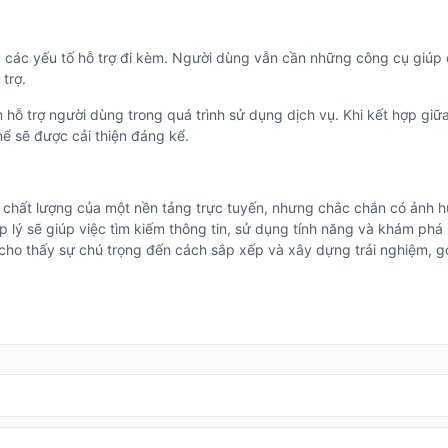
u các yếu tố hỗ trợ đi kèm. Người dùng vẫn cần những công cụ giúp 
trợ.
hỗ trợ người dùng trong quá trình sử dụng dịch vụ. Khi kết hợp giữa
hể sẽ được cải thiện đáng kể.
h chất lượng của một nền tảng trực tuyến, nhưng chắc chắn có ảnh h
lý sẽ giúp việc tìm kiếm thông tin, sử dụng tính năng và khám phá 
 cho thấy sự chú trọng đến cách sắp xếp và xây dựng trải nghiệm, 