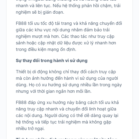
nhanh và liên tục. Nếu hệ thống phản hồi chậm, trải
nghiệm sẽ bị gián đoạn.
FB88 tối ưu tốc độ tải trang và khả năng chuyển đổi
giữa các khu vực nội dung nhằm đảm bảo trải
nghiệm mượt mà hơn. Các thao tác như truy cập
sảnh hoặc cập nhật dữ liệu được xử lý nhanh hơn
trong điều kiện mạng ổn định.
Sự thay đổi trong hành vi sử dụng
Thiết bị di động không chỉ thay đổi cách truy cập
mà còn ảnh hưởng đến hành vi sử dụng của người
dùng. Họ có xu hướng sử dụng nhiều lần trong ngày
nhưng với thời gian ngắn hơn mỗi lần.
FB88 đáp ứng xu hướng này bằng cách tối ưu khả
năng truy cập nhanh và chuyển đổi linh hoạt giữa
các nội dung. Người dùng có thể dễ dàng quay lại
hệ thống và tiếp tục trải nghiệm mà không gặp
nhiều trở ngại.