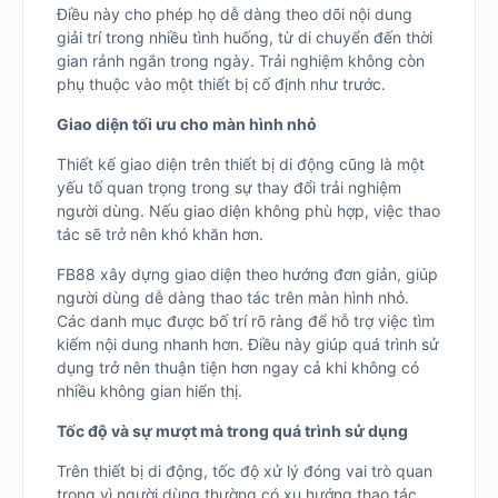
Điều này cho phép họ dễ dàng theo dõi nội dung
giải trí trong nhiều tình huống, từ di chuyển đến thời
gian rảnh ngắn trong ngày. Trải nghiệm không còn
phụ thuộc vào một thiết bị cố định như trước.
Giao diện tối ưu cho màn hình nhỏ
Thiết kế giao diện trên thiết bị di động cũng là một
yếu tố quan trọng trong sự thay đổi trải nghiệm
người dùng. Nếu giao diện không phù hợp, việc thao
tác sẽ trở nên khó khăn hơn.
FB88 xây dựng giao diện theo hướng đơn giản, giúp
người dùng dễ dàng thao tác trên màn hình nhỏ.
Các danh mục được bố trí rõ ràng để hỗ trợ việc tìm
kiếm nội dung nhanh hơn. Điều này giúp quá trình sử
dụng trở nên thuận tiện hơn ngay cả khi không có
nhiều không gian hiển thị.
Tốc độ và sự mượt mà trong quá trình sử dụng
Trên thiết bị di động, tốc độ xử lý đóng vai trò quan
trọng vì người dùng thường có xu hướng thao tác