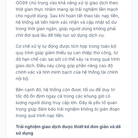
GO99 chú trọng vào khả năng xử lý giao dịch theo
thời gian thực nhằm mang lại trải nghiệm liền mạch
cho người dùng. Sau khi hoàn tất thao tác nạp tiền,
hệ thống sẽ tiến hành xác nhận và cập nhật số dư
trong thời gian ngắn, giúp người dùng không phải
chờ đợi quá lâu để tiếp tục sử dụng dịch vụ.
Cơ chế xử lý tự động được tích hợp trong toàn bộ
quy trình giúp giảm thiểu sự can thiệp thủ công, từ
đó hạn chế các sai sót có thể xảy ra trong quá trình
giao dịch. Điều này cũng góp phần nâng cao độ
chính xác và tính minh bạch của hệ thống tài chính
nội bộ.
Bên cạnh đó, hệ thống còn được tối ưu để duy trì
tốc độ ổn định ngay cả trong các khung giờ có
lượng người dùng truy cập lớn. Đây là yếu tố quan
trọng giúp đảm bảo trải nghiệm không bị gián đoạn
trong quá trình nạp tiền.
Trải nghiệm giao dịch được thiết kế đơn giản và dễ
sử dụng