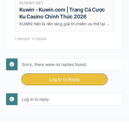
KUWINY.NET
Kuwin - Kuwin.com | Trang Cá Cược
Ku Casino Chính Thức 2026
KUWIN hiện là nền tảng giải trí chiếm ưu thế tại châu Á. Với hệ thống vận hành ổn định, giấy phép đầy đủ, sở hữu kho game và chính sách thưởng minh bạch.
1 Member
·
0 Replies
Sorry, there were no replies found.
Log In to Reply
Log in to reply.