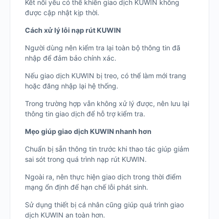
Kết nối yếu có thể khiến giao dịch KUWIN không
được cập nhật kịp thời.
Cách xử lý lỗi nạp rút KUWIN
Người dùng nên kiểm tra lại toàn bộ thông tin đã
nhập để đảm bảo chính xác.
Nếu giao dịch KUWIN bị treo, có thể làm mới trang
hoặc đăng nhập lại hệ thống.
Trong trường hợp vẫn không xử lý được, nên lưu lại
thông tin giao dịch để hỗ trợ kiểm tra.
Mẹo giúp giao dịch KUWIN nhanh hơn
Chuẩn bị sẵn thông tin trước khi thao tác giúp giảm
sai sót trong quá trình nạp rút KUWIN.
Ngoài ra, nên thực hiện giao dịch trong thời điểm
mạng ổn định để hạn chế lỗi phát sinh.
Sử dụng thiết bị cá nhân cũng giúp quá trình giao
dịch KUWIN an toàn hơn.