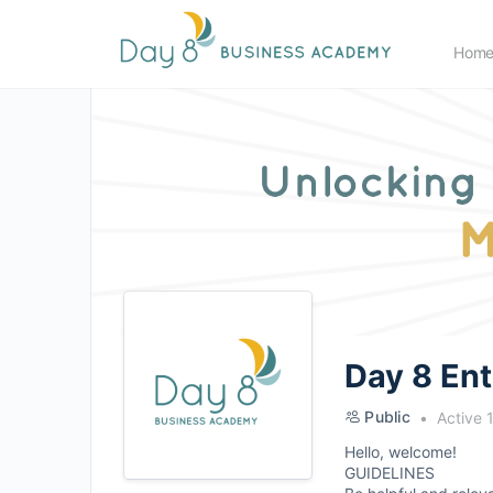
Hom
Day 8 En
Public
Active 
Hello, welcome!
GUIDELINES