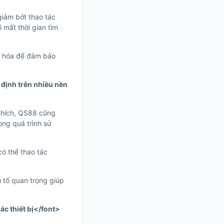
 giảm bớt thao tác
 mất thời gian tìm
 ưu hóa để đảm bảo
n định trên nhiều nền
g thích, QS88 cũng
rong quá trình sử
 có thể thao tác
ếu tố quan trọng giúp
các thiết bị</font>