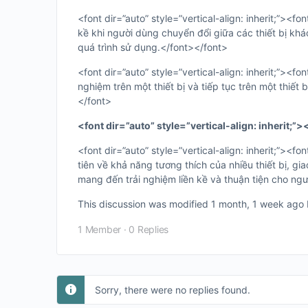
<font dir=”auto” style=”vertical-align: inherit;”><fo
kề khi người dùng chuyển đổi giữa các thiết bị kh
quá trình sử dụng.</font></font>
<font dir=”auto” style=”vertical-align: inherit;”><fo
nghiệm trên một thiết bị và tiếp tục trên một thiết
</font>
<font dir=”auto” style=”vertical-align: inherit;”>
<font dir=”auto” style=”vertical-align: inherit;”><fo
tiên về khả năng tương thích của nhiều thiết bị, gia
mang đến trải nghiệm liền kề và thuận tiện cho ng
This discussion was modified 1 month, 1 week ago
1 Member
·
0 Replies
Sorry, there were no replies found.