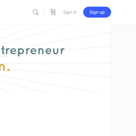
Sign in
Sign up