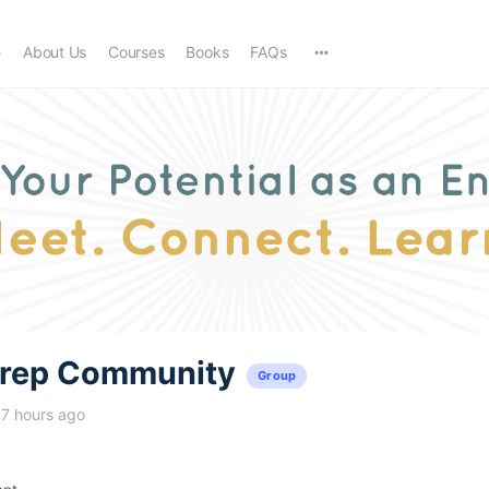
e
About Us
Courses
Books
FAQs
trep Community
Group
17 hours ago