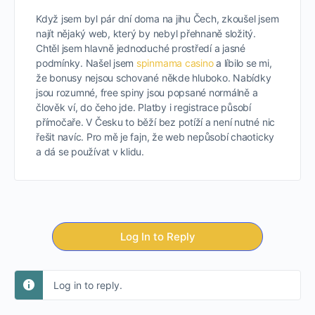
Když jsem byl pár dní doma na jihu Čech, zkoušel jsem
najít nějaký web, který by nebyl přehnaně složitý.
Chtěl jsem hlavně jednoduché prostředí a jasné
podmínky. Našel jsem
spinmama casino
a líbilo se mi,
že bonusy nejsou schované někde hluboko. Nabídky
jsou rozumné, free spiny jsou popsané normálně a
člověk ví, do čeho jde. Platby i registrace působí
přímočaře. V Česku to běží bez potíží a není nutné nic
řešit navíc. Pro mě je fajn, že web nepůsobí chaoticky
a dá se používat v klidu.
Log In to Reply
Log in to reply.