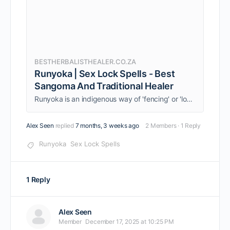
BESTHERBALISTHEALER.CO.ZA
Runyoka | Sex Lock Spells - Best
Sangoma And Traditional Healer
Runyoka is an indigenous way of 'fencing' or 'locking' a spouse, usually wives, to prevent them from committing adultery.
Alex Seen
replied
7 months, 3 weeks ago
2 Members
·
1 Reply
Runyoka
Sex Lock Spells
1 Reply
Alex Seen
Member
December 17, 2025 at 10:25 PM