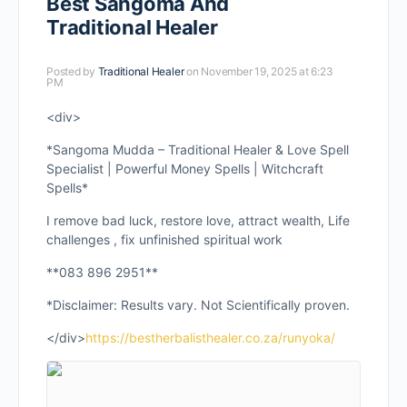
Best Sangoma And
Traditional Healer
Posted by
Traditional Healer
on November 19, 2025 at 6:23
PM
<div>
*Sangoma Mudda – Traditional Healer & Love Spell
Specialist | Powerful Money Spells | Witchcraft
Spells*
I remove bad luck, restore love, attract wealth, Life
challenges , fix unfinished spiritual work
**083 896 2951**
*Disclaimer: Results vary. Not Scientifically proven.
</div>
https://bestherbalisthealer.co.za/runyoka/