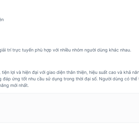
ên
iải trí trực tuyến phù hợp với nhiều nhóm người dùng khác nhau.
 tiện lợi và hiện đại với giao diện thân thiện, hiệu suất cao và khả n
tảng đáp ứng tốt nhu cầu sử dụng trong thời đại số. Người dùng có thể
năng mới nhất.