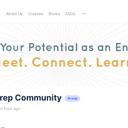
e
About Us
Courses
Books
FAQs
trep Community
Group
an hour ago