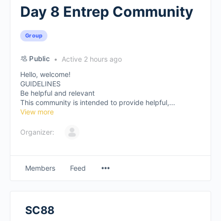
Day 8 Entrep Community
Group
Public
Active 2 hours ago
Hello, welcome!
GUIDELINES
Be helpful and relevant
This community is intended to provide helpful,...
View more
Organizer:
Members
Feed
SC88