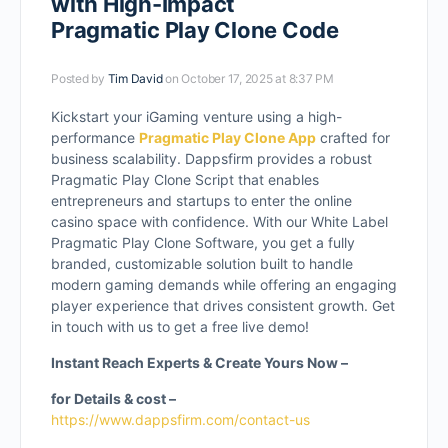
with High-Impact
Pragmatic Play Clone Code
Posted by
Tim David
on October 17, 2025 at 8:37 PM
Kickstart your iGaming venture using a high-
performance
Pragmatic Play Clone App
crafted for
business scalability. Dappsfirm provides a robust
Pragmatic Play Clone Script that enables
entrepreneurs and startups to enter the online
casino space with confidence. With our White Label
Pragmatic Play Clone Software, you get a fully
branded, customizable solution built to handle
modern gaming demands while offering an engaging
player experience that drives consistent growth. Get
in touch with us to get a free live demo!
Instant Reach Experts & Create Yours Now –
for Details & cost –
https://www.dappsfirm.com/contact-us