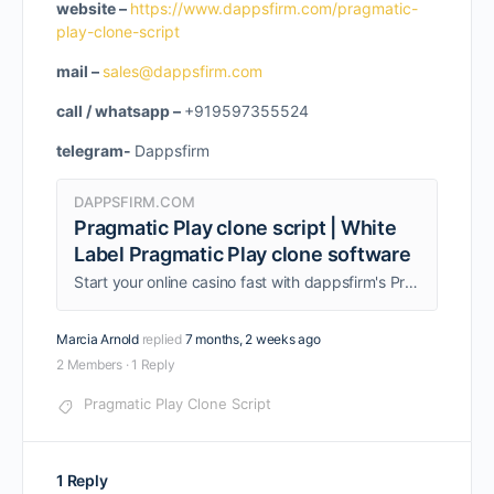
website –
https://www.dappsfirm.com/pragmatic-
play-clone-script
mail –
sales@dappsfirm.com
call / whatsapp –
+919597355524
telegram-
Dappsfirm
DAPPSFIRM.COM
Pragmatic Play clone script | White
Label Pragmatic Play clone software
Start your online casino fast with dappsfirm's Pragmatic Play clone script. Trusted platform, all-in-one solution & casino game experts.
Marcia Arnold
replied
7 months, 2 weeks ago
2 Members
·
1 Reply
Pragmatic Play Clone Script
1 Reply