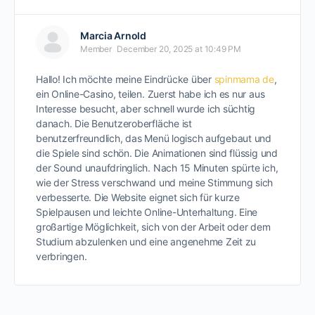
Marcia Arnold
Member
December 20, 2025 at 10:49 PM
Hallo! Ich möchte meine Eindrücke über
spinmama de
,
ein Online-Casino, teilen. Zuerst habe ich es nur aus
Interesse besucht, aber schnell wurde ich süchtig
danach. Die Benutzeroberfläche ist
benutzerfreundlich, das Menü logisch aufgebaut und
die Spiele sind schön. Die Animationen sind flüssig und
der Sound unaufdringlich. Nach 15 Minuten spürte ich,
wie der Stress verschwand und meine Stimmung sich
verbesserte. Die Website eignet sich für kurze
Spielpausen und leichte Online-Unterhaltung. Eine
großartige Möglichkeit, sich von der Arbeit oder dem
Studium abzulenken und eine angenehme Zeit zu
verbringen.