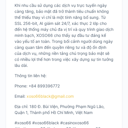
Khi nhu cầu sử dụng các dịch vụ trực tuyến ngày
càng tăng, bảo mật đã trở thành tiêu chuẩn không
thể thiếu thay vì chỉ là một tính năng bổ sung. Từ
SSL 256-bit, AI giám sát 24/7, xác thực 2 lớp cho
đến hệ thống máy chủ đa vị trí và quy trình giao dịch
minh bạch, XOSO66 cho thấy sự đầu tư đáng kể
vào yếu tố an toàn. Trong bối cảnh người dùng ngày
càng quan tâm đến quyền riêng tư và độ ổn định
của dịch vụ, những nền tảng chú trọng bảo mật sẽ
có nhiều lợi thế hơn trong việc xây dựng sự tin tưởng
lâu dài.
Thông tin liên hệ:
Phone: +84 899396772
Email:
xoso66black@gmail.com
Địa chỉ: 180 Đ. Bùi Viện, Phường Phạm Ngũ Lão,
Quận 1, Thành phố Hồ Chí Minh, Việt Nam
#xoso66 #xoso66black #casinoxoso66