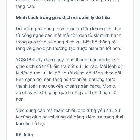
tăng cao.
Minh bạch trong giao dịch và quản lý dữ liệu
Đối với người dùng, cảm giác an tâm không chỉ đến
từ công nghệ bảo mật mà còn đến từ sự minh bạch
trong quá trình sử dụng dịch vụ. Một hệ thống rõ
ràng về giao dịch thường tạo được niềm tin tốt hơn.
XOSO66 xây dựng quy trình thanh toán với lịch sử
giao dịch có thể kiểm tra bất cứ lúc nào. Mỗi lệnh xử
lý đều được lưu lại để người dùng dễ dàng theo dõi.
Bên cạnh đó, nền tảng hỗ trợ nhiều phương thức
thanh toán như chuyển khoản ngân hàng, Momo,
ZaloPay và QR, giúp quá trình giao dịch thuận tiện
hơn.
Việc cung cấp mã tham chiếu cho từng yêu cầu xử
lý cũng giúp người dùng dễ dàng kiểm tra trạng thái
khi cần hỗ trợ.
Kết luận