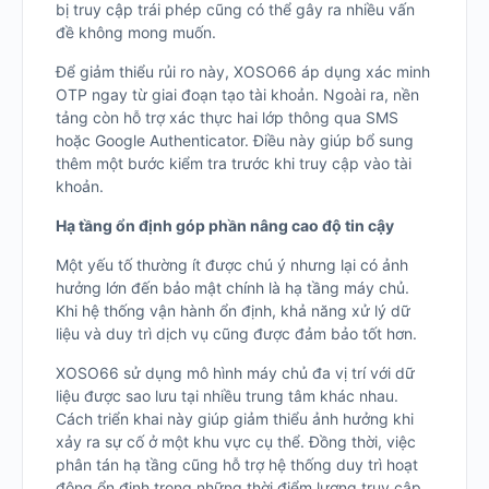
bị truy cập trái phép cũng có thể gây ra nhiều vấn
đề không mong muốn.
Để giảm thiểu rủi ro này, XOSO66 áp dụng xác minh
OTP ngay từ giai đoạn tạo tài khoản. Ngoài ra, nền
tảng còn hỗ trợ xác thực hai lớp thông qua SMS
hoặc Google Authenticator. Điều này giúp bổ sung
thêm một bước kiểm tra trước khi truy cập vào tài
khoản.
Hạ tầng ổn định góp phần nâng cao độ tin cậy
Một yếu tố thường ít được chú ý nhưng lại có ảnh
hưởng lớn đến bảo mật chính là hạ tầng máy chủ.
Khi hệ thống vận hành ổn định, khả năng xử lý dữ
liệu và duy trì dịch vụ cũng được đảm bảo tốt hơn.
XOSO66 sử dụng mô hình máy chủ đa vị trí với dữ
liệu được sao lưu tại nhiều trung tâm khác nhau.
Cách triển khai này giúp giảm thiểu ảnh hưởng khi
xảy ra sự cố ở một khu vực cụ thể. Đồng thời, việc
phân tán hạ tầng cũng hỗ trợ hệ thống duy trì hoạt
động ổn định trong những thời điểm lượng truy cập