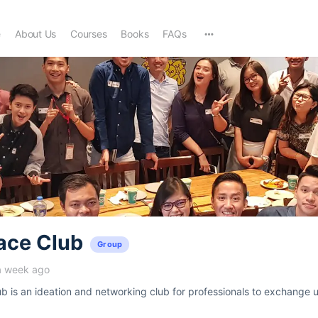
e
About Us
Courses
Books
FAQs
ace Club
Group
a week ago
 is an ideation and networking club for professionals to exchange u