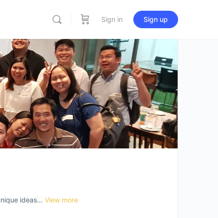
Sign in
Sign up
nique ideas...
View more